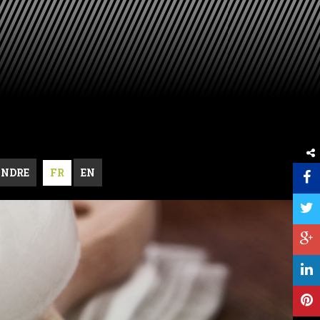
INDRE
FR
EN