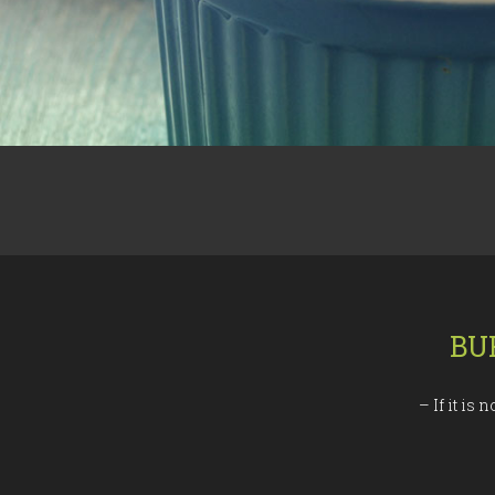
BU
– If it is 