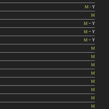
M
- Y
M
M
– Y
M
– Y
M
– Y
M
M
M
M
M
M
M
M