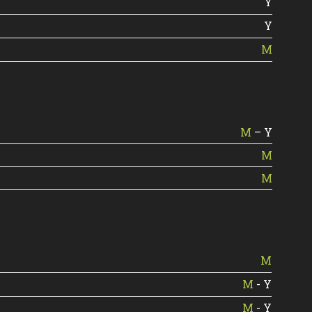
Y
Y
M
M
– Y
M
M
M
M
- Y
M
- Y