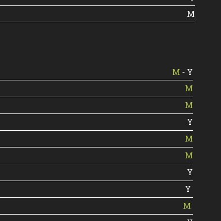
M
M
- Y
M
M
Y
M
M
Y
Y
M