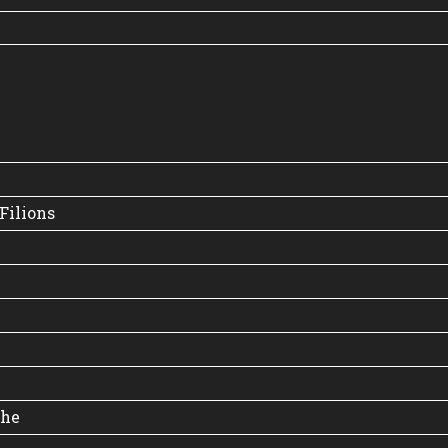
Filions
the