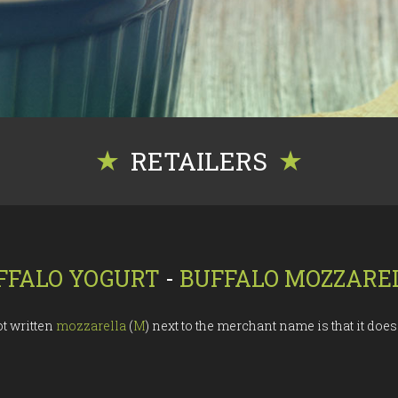
RETAILERS
FFALO
YOGURT
-
BUFFALO MOZZARE
not written
mozzarella
(
M
) next to the merchant name is that it does 