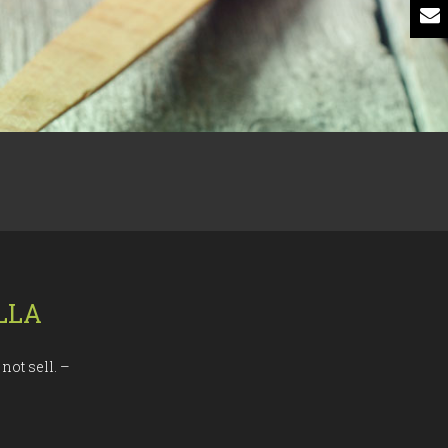
LLA
not sell. –