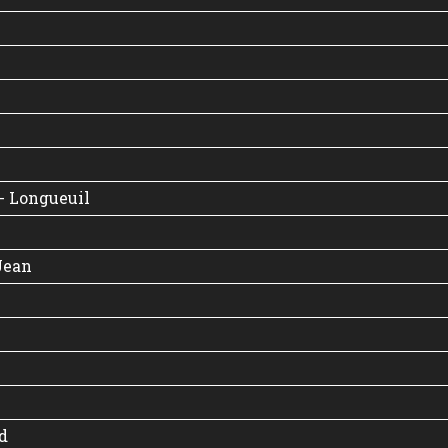
 Longueuil
Jean
d