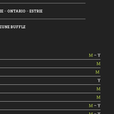
IE
–
ONTARIO
–
ESTRIE
JEUNE BUFFLE
M
– Y
M
M
Y
M
M
M
– Y
M
– Y