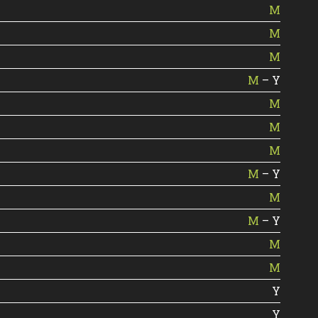
M
M
M
M
– Y
M
M
M
M
– Y
M
M
– Y
M
M
Y
Y