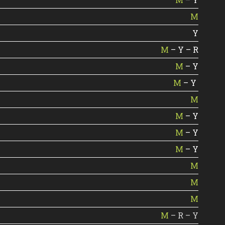
M
Y
M
– Y – R
M
– Y
M
– Y
M
M
– Y
M
– Y
M
– Y
M
M
M
M
– R – Y